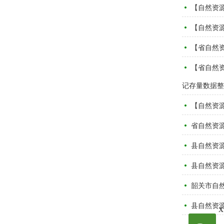
【自然资源
【自然资源
【省自然资
【省自然
记存量数据整
【自然资源
省自然资源
县自然资
县自然资
韶关市自
县自然资
x