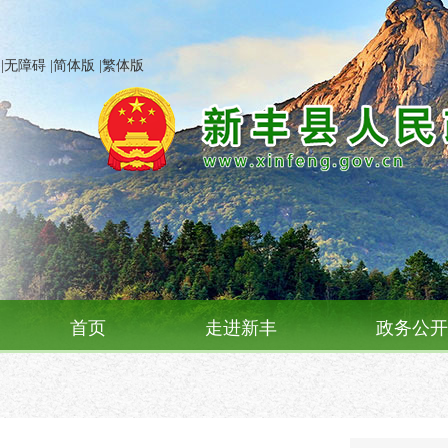
|
无障碍
|
简体版
|
繁体版
首页
走进新丰
政务公开