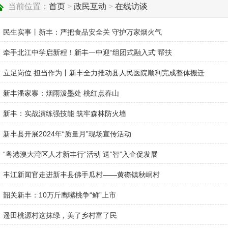
当前位置：
首页
>
政民互动
>
在线访谈
民生实事丨新丰：严把食品安全关 守护万家烟火气
牵手北江中学启新程！新丰一中迎“组团式融入式”帮扶
立足岗位 担当作为丨新丰全力推动县人民医院顺利完成整体搬迁
新丰潘家寨：烟雨泼墨处 桃红点春山
新丰：实战演练强技能 筑牢森林防火墙
新丰县开展2024年“质量月”现场宣传活动
“粤港澳大湾区人才新丰行”活动 送“智”入企促发展
丰江新闻官走进新丰县佛手瓜村——黄磜镇秋峒村
韶关新丰：10万斤鹰嘴桃争“鲜”上市
遥田桃源村这抹绿，美了乡村富了民