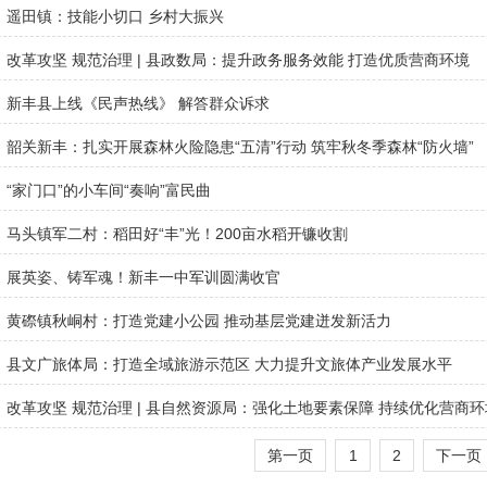
遥田镇：技能小切口 乡村大振兴
改革攻坚 规范治理 | 县政数局：提升政务服务效能 打造优质营商环境
新丰县上线《民声热线》 解答群众诉求
韶关新丰：扎实开展森林火险隐患“五清”行动 筑牢秋冬季森林“防火墙”
“家门口”的小车间“奏响”富民曲
马头镇军二村：稻田好“丰”光！200亩水稻开镰收割
展英姿、铸军魂！新丰一中军训圆满收官
黄磜镇秋峒村：打造党建小公园 推动基层党建迸发新活力
县文广旅体局：打造全域旅游示范区 大力提升文旅体产业发展水平
改革攻坚 规范治理 | 县自然资源局：强化土地要素保障 持续优化营商环
第一页
1
2
下一页