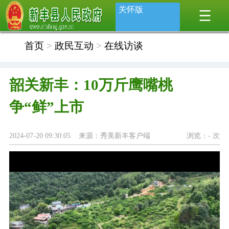
关怀版
首页
>
政民互动
>
在线访谈
韶关新丰：10万斤鹰嘴桃
争“鲜”上市
2024-07-20 09:30:05 来源：秀美新丰客户端
浏览：
-
次