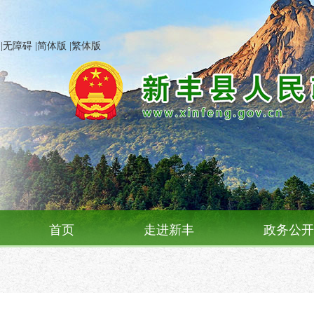
|
无障碍
|
简体版
|
繁体版
首页
走进新丰
政务公开