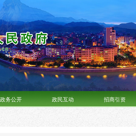
政务公开
政民互动
招商引资