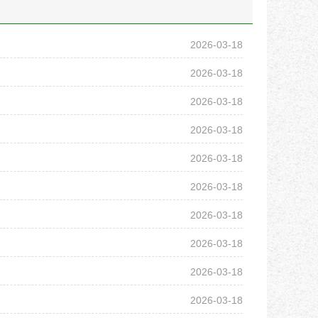
2026-03-18
2026-03-18
2026-03-18
2026-03-18
2026-03-18
2026-03-18
2026-03-18
2026-03-18
2026-03-18
2026-03-18