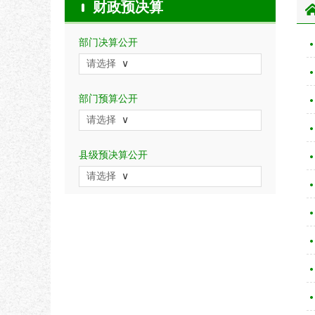
财政预决算
部门决算公开
请选择
部门预算公开
请选择
县级预决算公开
请选择