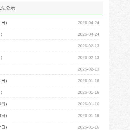
执法公示
 日）
2026-04-24
日）
2026-04-24
2026-02-13
日）
2026-02-13
）
2026-02-13
1日）
2026-01-16
日）
2026-01-16
0日）
2026-01-16
3日）
2026-01-16
7日）
2026-01-16