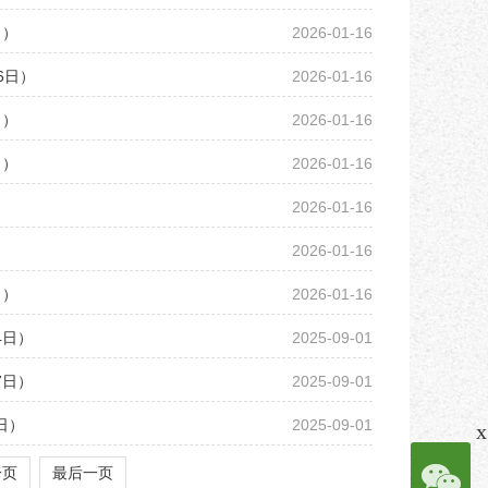
日）
2026-01-16
6日）
2026-01-16
日）
2026-01-16
日）
2026-01-16
）
2026-01-16
2026-01-16
日）
2026-01-16
4日）
2025-09-01
7日）
2025-09-01
日）
2025-09-01
x
一页
最后一页