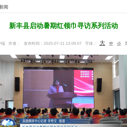
新闻
新丰县启动暑期红领巾寻访系列活动
大
户端
作者：
发布时间：2025-07-21 13:09:07
字体：
中
小