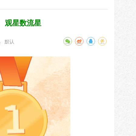
、观星数流星
默认
小