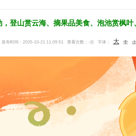
动，登山赏云海、摘果品美食、泡池赏枫叶
大
发布时间：2025-10-21 11:09:51
查看次数：
-
次
字体：
中