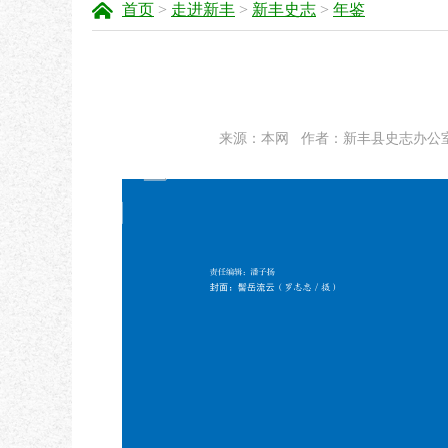
首页
>
走进新丰
>
新丰史志
>
年鉴
来源：本网
作者：新丰县史志办公