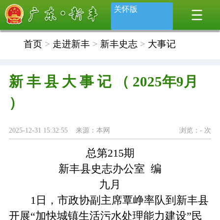
关怀版
首页
>
走进新丰
>
新丰史志
>
大事记
新 丰 县 大 事 记 （ 2025年9月
）
2025-12-31 15:32:55 来源：本网
浏览：
-
次
总第215期
新丰县史志办公室 编
九月
1日，市政协副主席覃峥率队到新丰县
开展“加快城镇生活污水处理能力建设”民