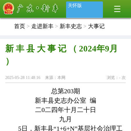
关怀版
首页
>
走进新丰
>
新丰史志
>
大事记
新 丰 县 大 事 记 （ 2024年9月
）
2025-05-28 11:48:16 来源：本网
浏览：
-
次
总第203期
新丰县史志办公室 编
二0二四年十月二十日
九月
5日，新丰县“1+6+N”基层社会治理工