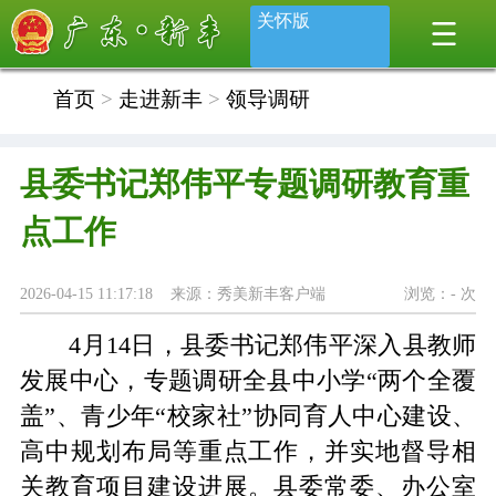
关怀版
首页
>
走进新丰
>
领导调研
县委书记郑伟平专题调研教育重
点工作
2026-04-15 11:17:18 来源：秀美新丰客户端
浏览：
-
次
4月
14日，县委书记郑伟平
深入
县教师
发展中心，
专题调研
全县中小学
“两个全覆
盖”、青少年“校家社”协同育人中心
建设
、
高中规划布局等重点工作，并实地督导相
关教育项目建设
进展
。县委常委、办公室