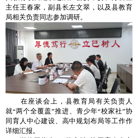
主任王春家，副县长左文翠，以及县教育
局
相关负责同志
参加调研。
在座谈会上，县教育局有关负责人
就
“两个全覆盖”
推进
、
青少年
“校家社”协
同育人中心建设
、
高中规划布局等
工作
作
详细汇报。