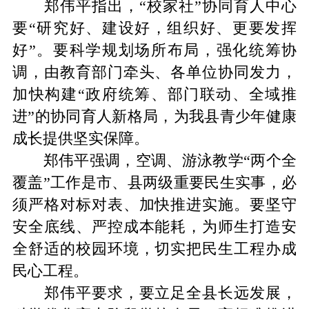
郑伟平
指出
，
“校家社”协同育人中心
要“研究好、建设好，组织好、更要发挥
好”。
要
科学规划
场所
布局
，
强化统筹协
调，由教育部门牵头、各单位协同发力，
加快构建
“
政府统筹、
部门联动、全域推
进
”
的协同育人新格局，为
我县
青少年健康
成长提供坚实保障。
郑伟平
强调，空调、游泳教学
“
两个
全
覆盖
”
工作
是
市、县两级重要民生实事，
必
须严格对标对表、加快推进实施。要坚守
安全底线、严控成本能耗，
为师生打造安
全舒适的校园环境，切实
把民生工程办成
民心工程。
郑伟平
要求
，要立足全县长远发展，