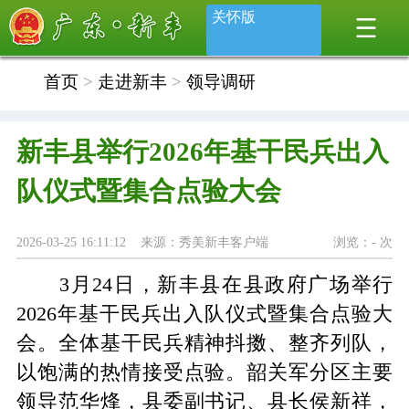
关怀版
首页
>
走进新丰
>
领导调研
新丰县举行2026年基干民兵出入
队仪式暨集合点验大会
2026-03-25 16:11:12 来源：秀美新丰客户端
浏览：
-
次
3月24日，新丰县
在县政府广场
举行
2026年
基干民兵
出入
队
仪式暨集合点验大
会。全体基干民兵精神抖擞、整齐列队，
以饱满的热情接受点验。韶关军分区
主要
领导
范华
烽
，县委副书记、县长侯新祥，