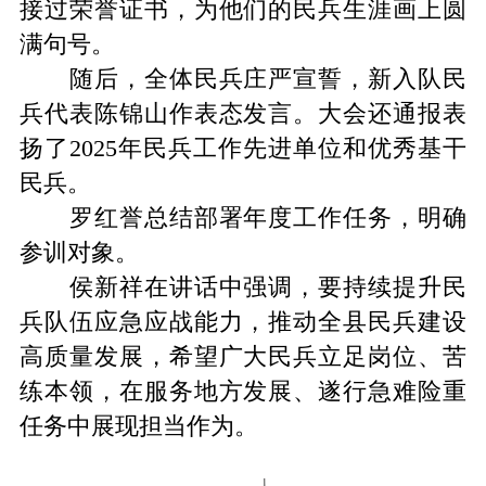
接过荣誉证书，为他们的民兵生涯画上圆
满句号。
随后，全体民兵庄严宣誓，新入队民
兵代表陈锦山
作表态发言。大会还通报表
扬了
202
5
年民兵工作先进单位和优秀
基干
民兵
。
罗红誉总结部署年度工作任务，明确
参训对象。
侯新祥
在讲话中强调
，要持续提升民
兵队伍应急应战能力，推动全县民兵建设
高质量发展，希望广大民兵立足岗位、苦
练本领，在服务地方发展、遂行急难险重
任务中展现
担当作为
。