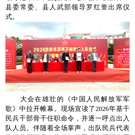
县委常委、县人武部
领导
罗红誉
出席仪
式。
大会在雄壮的《中国人民解放军军
歌》中拉开帷幕。现场宣读了
2026年基干
民兵干部骨干任职命令，
并
逐一呼点出入
队人员。伴随着全场掌声，出队民兵代表