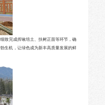
，细致完成挥锹培土、扶树正苗等环节，确
勃勃生机，让绿色成为新丰高质量发展的鲜