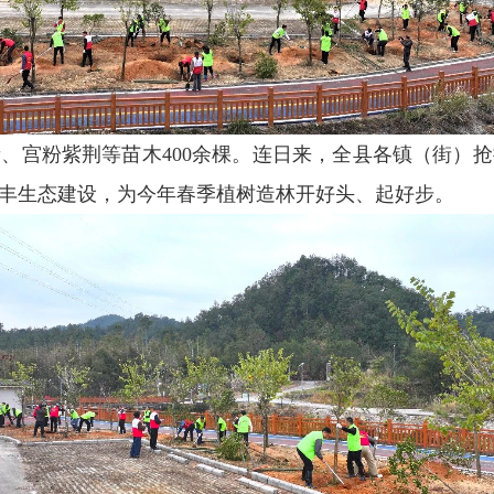
、宫粉紫荆等苗木
400
余棵。连日来，全县各镇（街）抢
新丰生态建设，为今年春季植树造林开好头、起好步。