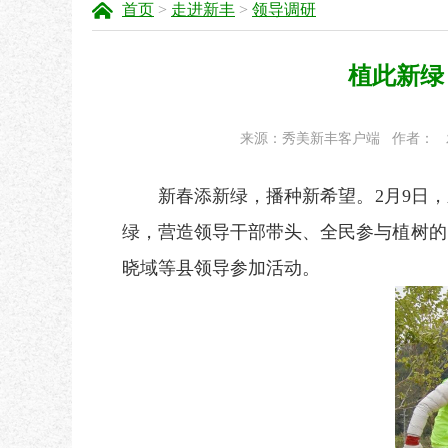
首页
>
走进新丰
>
领导调研
植此新绿
来源：秀美新丰客户端
作者：
新春添新绿
，
播种新希望
。
2
月
9
日，
绿，营造领导干部带头、全民参与植树的
晓域等县领导
参加活动。