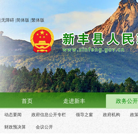
|
无障碍
|
简体版
|
繁体版
首页
走进新丰
政务公开
动态要闻
政府信息公开专栏
领导之窗
政府机构
政
财政预决算
会议公开