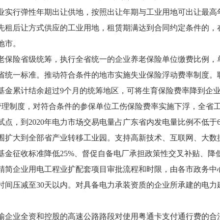
业实行弹性年期出让供地，按照出让年期与工业用地可出让最高
先租后让方式供应的工业用地，租赁期满达到合同约定条件的，
地市。
老保险省级统筹，执行全省统一的企业养老保险单位缴费比例，
省统一标准。推动符合条件的地市实施失业保险浮动费率制度。
金累计结余超过9个月的统筹地区，可将生育保险费率降到企业职工
管理制度，对符合条件的参保单位工伤保险费率实施下浮，全省工伤
试点，到
2020年电力市场交易电量占广东省内发电量比例不低于6
围扩大到全部省产业转移工业园。支持高新技术、互联网、大数
基金征收标准降低25%、督促自备电厂承担政策性交叉补贴、降
精简企业用电工程业扩配套项目审批流程和时限，由各市政务中
建时间压减至30天以内。对具备电力承装资质的企业所承建的电
输企业全资和控股的高速公路路段对使用粤通卡支付通行费的合