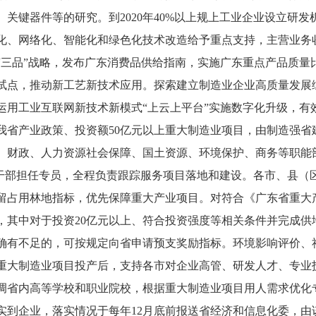
关键器件等的研究。到2020年40%以上规上工业企业设立研
字化、网络化、智能化和绿色化技术改造给予重点支持，主营业务收
三品”战略，发布广东消费品供给指南，实施广东重点产品质量
试点，推动新工艺新技术应用。探索建立制造业企业高质量发展
运用工业互联网新技术新模式“上云上平台”实施数字化升级，有
我省产业政策、投资额
50亿元以上重大制造业项目，由制造强
、财政、人力资源社会保障、国土资源、环境保护、商务等职能部
处级干部担任专员，全程负责跟踪服务项目落地和建设。各市、县
留占用林地指标，优先保障重大产业项目。对符合《广东省重大
，其中对于投资20亿元以上、符合投资强度等相关条件并完成供
确有不足的，可按规定向省申请预支奖励指标。环境影响评价、
重大制造业项目投产后，支持各市对企业高管、研发人才、专业
调省内高等学校和职业院校，根据重大制造业项目用人需求优化
实到企业，落实情况于每年
12月底前报送省经济和信息化委，