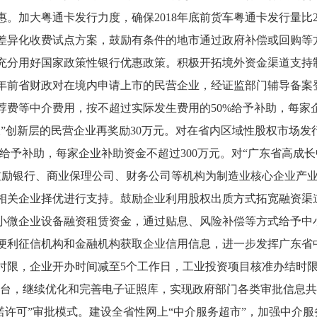
惠。加大粤通卡发行力度，确保
2018年底前货车粤通卡发行量比
差异化收费试点方案，鼓励有条件的地市通过政府补偿或回购等
充分用好国家政策性银行优惠政策。积极开拓境外资金渠道支持
20年前省财政对在境内申请上市的民营企业，经证监部门辅导备
费等中介费用，按不超过实际发生费用的50%给予补助，每家企业
板”创新层的民营企业再奖励30万元。对在省内区域性股权市场
给予补助，每家企业补助资金不超过300万元。对“广东省高成长
。鼓励银行、商业保理公司、财务公司等机构为制造业核心企业产
相关企业择优进行支持。鼓励企业利用股权出质方式拓宽融资渠
小微企业设备融资租赁资金，通过贴息、风险补偿等方式给予中小
便利征信机构和金融机构获取企业信用信息，进一步发挥广东省
时限，企业开办时间减至
5个工作日，工业投资项目核准办结时限
平台，继续优化和完善电子证照库，实现政府部门各类审批信息共
承诺许可”审批模式。建设全省性网上“中介服务超市”，加强中介