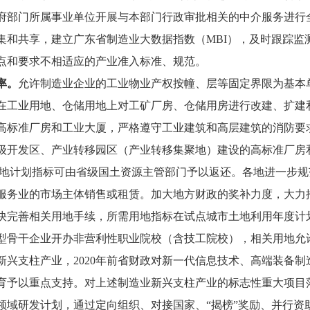
府部门所属事业单位开展与本部门行政审批相关的中介服务进行全
集和共享，建立广东省制造业大数据指数（MBI），及时跟踪监
点和要求不相适应的产业准入标准、规范。
率。
允许制造业企业的工业物业产权按幢、层等固定界限为基本
在工业用地、仓储用地上对工矿厂房、仓储用房进行改建、扩建
高标准厂房和工业大厦，严格遵守工业建筑和高层建筑的消防要
级开发区、产业转移园区（产业转移集聚地）建设的高标准厂房
的用地计划指标可由省级国土资源主管部门予以返还。各地进一步
服务业的市场主体销售或租赁。加大地方财政的奖补力度，大力推
快完善相关用地手续，所需用地指标在试点城市土地利用年度计
型骨干企业开办非营利性职业院校（含技工院校），相关用地允
新兴支柱产业，
2020年前省财政对新一代信息技术、高端装备
育予以重点支持。对上述制造业新兴支柱产业的标志性重大项目
领域研发计划，通过定向组织、对接国家、“揭榜”奖励、并行资