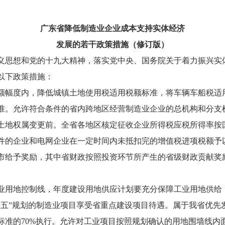
广东省降低制造业企业成本支持实体经济
发展的若干政策措施（修订版）
义思想和党的十九大精神，落实党中央、国务院关于着力振兴实
以下政策措施：
额幅度内，降低城镇土地使用税适用税额标准，将车辆车船税适
准。允许符合条件的省内跨地区经营制造业企业的总机构和分支
土地权属变更前。全省各地区核定征收企业所得税应税所得率按
件的企业和电网企业在一定时间内未抵扣完的增值税进项税额予
市给予奖励，其中省财政按照投资环节所产生的省级财政贡献奖
业用地控制线，年度建设用地供应计划要充分保障工业用地供给
三五”规划的制造业项目享受省重点建设项目待遇。属于我省优先
准的70%执行。允许对工业项目按照规划确认的用地围墙线内