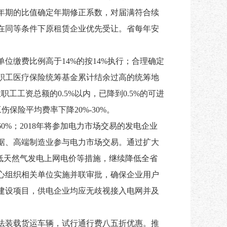
年期的比值确定年期修正系数，对届满符合续
在同等条件下原租赁企业优先受让。省每年安
单位缴费比例高于
14%的按14%执行；合理确定
职工医疗保险统筹基金累计结余过高的统筹地
工资总额的0.5%以内，已降到0.5%的可进
保险平均费率下降20%-30%。
0%；2018年将参加电力市场交易的发电企业
据、高端制造业参与电力市场交易。通过扩大
低天然气发电上网电价等措施，继续降低全省
心组织相关单位实施并联审批，确保企业用户
力建设项目，供电企业均应无歧视接入电网并及
法装载货运车辆，试行通行费八五折优惠。推