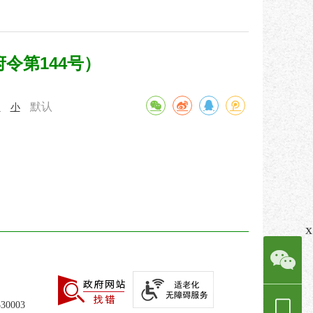
令第144号）
默认
中
小
x
0003