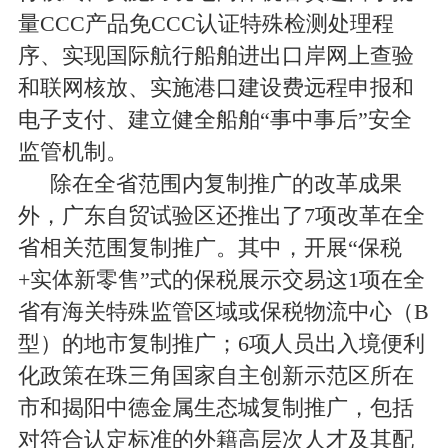
量
CCC
产品免
CCC
认证特殊检测处理程
序、实现国际航行船舶进出口岸网上查验
和联网核放、实施港口建设费远程申报和
电子支付、建立健全船舶“事中事后”安全
监管机制。
除在全省范围内复制推广的改革成果
外，广东自贸试验区还推出了
7
项改革在全
省相关范围复制推广。其中，开展“保税
+
实体新零售”式的保税展示交易这
1
项在全
省有海关特殊监管区域或保税物流中心（
B
型）的地市复制推广；
6
项人员出入境便利
化政策在珠三角国家自主创新示范区所在
市和揭阳中德金属生态城复制推广，包括
对符合认定标准的外籍高层次人才及其配