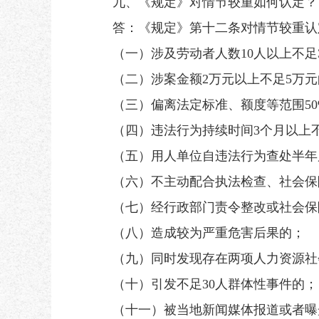
九、《规定》对情节较重如何认定？
答：《规定》第十二条对情节较重认定
（一）涉及劳动者人数10人以上不足3
（二）涉案金额2万元以上不足5万元
（三）偏离法定标准、额度等范围50%
（四）违法行为持续时间3个月以上
（五）用人单位自违法行为查处半年后
（六）不主动配合执法检查、社会保
（七）经行政部门责令整改或社会保险
（八）造成较为严重危害后果的；
（九）同时发现存在两项人力资源社
（十）引发不足30人群体性事件的；
（十一）被当地新闻媒体报道或者曝