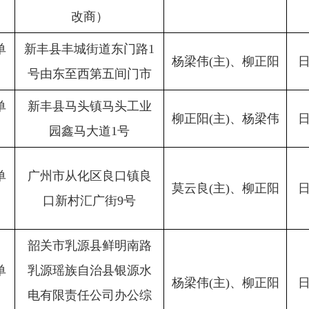
改商）
单
新丰县丰城街道东门路1
杨梁伟(主)、柳正阳
号由东至西第五间门市
单
新丰县马头镇马头工业
柳正阳(主)、杨梁伟
园鑫马大道1号
单
广州市从化区良口镇良
莫云良(主)、柳正阳
口新村汇广街9号
韶关市乳源县鲜明南路
单
乳源瑶族自治县银源水
杨梁伟(主)、柳正阳
电有限责任公司办公综