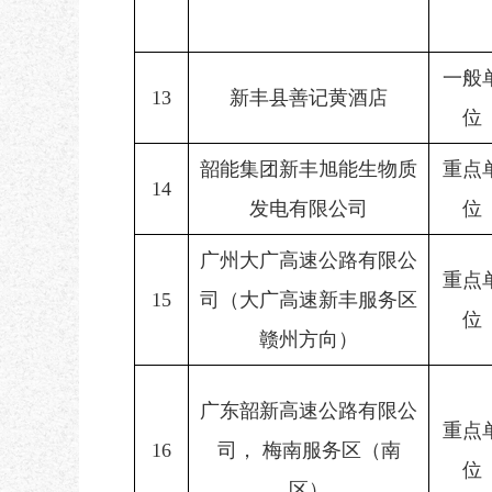
一般
13
新丰县善记黄酒店
位
韶能集团新丰旭能生物质
重点
14
发电有限公司
位
广州大广高速公路有限公
重点
15
司（大广高速新丰服务区
位
赣州方向）
广东韶新高速公路有限公
重点
16
司， 梅南服务区（南
位
区）