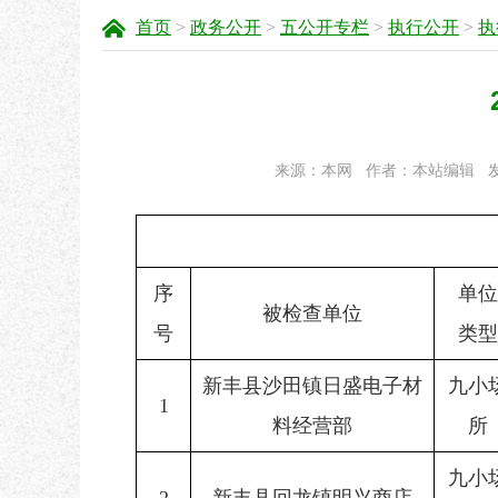
首页
>
政务公开
>
五公开专栏
>
执行公开
>
执
来源：本网
作者：本站编辑
发
序
单位
被检查单位
号
类型
新丰县沙田镇日盛电子材
九小
1
料经营部
所
九小