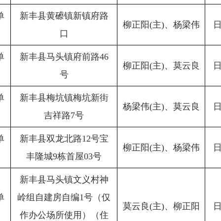
单
新丰县黄礤镇新镇府路
柳正阳(主)、杨梁伟
口
单
新丰县马头镇府前路46
柳正阳(主)、莫云良
号
单
新丰县梅坑镇梅坑新街
杨梁伟(主)、莫云良
吉祥路7号
单
新丰县双龙北路12号宝
柳正阳(主)、杨梁伟
丰隆城9栋首屋03号
新丰县马头镇文义村神
单
岭组自建房自编1号（仅
莫云良(主)、柳正阳
作办公场所使用）（住