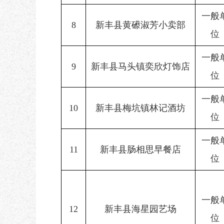
一般
8
新丰县黄礤淑芳小卖部
位
一般
9
新丰县马头镇奕欣灯饰店
位
一般
10
新丰县梅坑镇林记酒坊
位
一般
11
新丰县肠相思早餐店
位
一般
12
新丰县海星园艺场
位