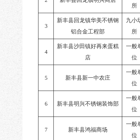
2
新丰县回龙镇明兴商店
所
新丰县回龙镇华美不锈钢
九小
3
铝合金工程部
所
新丰县沙田镇好再来蛋糕
一般
4
店
位
一般
5
新丰县新一中农庄
位
一般
6
新丰县明兴不锈钢装饰部
位
一般
7
新丰县鸿福商场
位