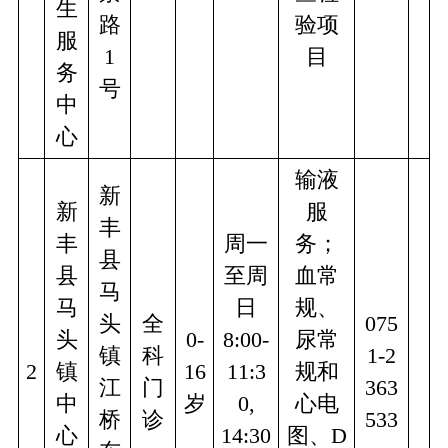
生
路
验项
服
1
目
务
号
中
心
输液
新
新
服
丰
丰
周一
务；
县
县
至周
血常
马
马
日
规、
头
全
075
头
0-
8:00-
尿常
镇
科
1-2
2
镇
16
11:3
规和
江
门
363
中
岁
0,
心电
桥
诊
533
心
14:30
图、D