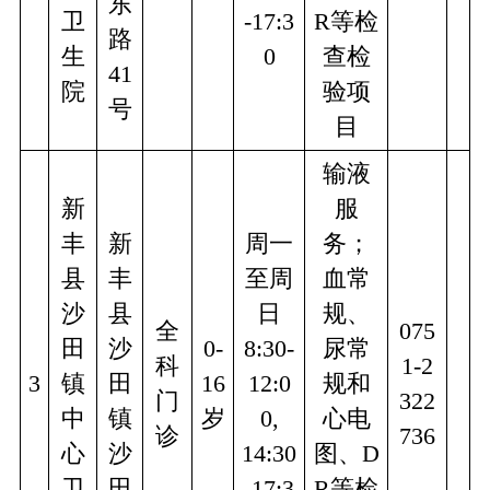
东
卫
-17:3
R等检
路
生
0
查检
41
院
验项
号
目
输液
新
服
丰
新
周一
务；
县
丰
至周
血常
沙
县
日
规、
全
075
田
沙
0-
8:30-
尿常
科
1-2
3
镇
田
16
12:0
规和
门
322
中
镇
岁
0,
心电
诊
736
心
沙
14:30
图、D
卫
田
-17:3
R等检