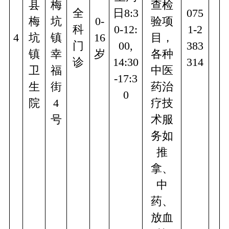
县
梅
查检
全
日8:3
075
梅
坑
0-
验项
科
0-12:
1-2
4
坑
镇
16
目，
门
00,
383
镇
幸
岁
各种
诊
14:30
314
卫
福
中医
-17:3
生
街
药治
0
院
4
疗技
号
术服
务如
推
拿、
中
药、
放血