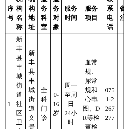
序
构
构
务
务
服务
服务
系
备
号
名
地
科
对
时间
项目
电
注
称
址
室
象
话
新
丰
新
县
丰
血常
丰
县
规、
城
丰
尿常
街
周一
城
全
规和
075
道
0-
至周
街
科
心电
1-2
1
社
16
日
道
门
图、D
267
区
岁
24小
文
诊
R等检
277
卫
时
景
查检