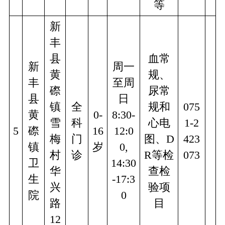
等
新
丰
县
血常
新
周一
黄
规、
丰
至周
磜
尿常
县
日
镇
全
规和
075
黄
0-
8:30-
雪
科
心电
1-2
5
磜
16
12:0
梅
门
图、D
423
镇
岁
0,
村
诊
R等检
073
卫
14:30
华
查检
生
-17:3
兴
验项
院
0
路
目
12