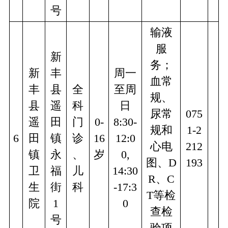
号
输液
服
新
务；
新
丰
周一
血常
丰
县
全
至周
规、
县
遥
科
日
尿常
075
遥
田
门
0-
8:30-
规和
1-2
6
田
镇
诊
16
12:0
心电
212
镇
永
、
岁
0,
图、D
193
卫
福
儿
14:30
R、C
生
街
科
-17:3
T等检
院
1
0
查检
号
验项