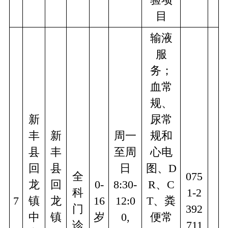
目
输液
服
务；
血常
规、
新
尿常
丰
新
周一
规和
县
丰
至周
心电
回
县
日
图、D
全
075
龙
回
0-
8:30-
R、C
科
1-2
7
镇
龙
16
12:0
T、粪
门
392
中
镇
岁
0,
便常
诊
711