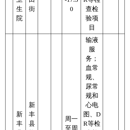
生
街
0
查检
院
验项
目
输液
服
务；
血常
规、
尿常
规和
新
心电
新
丰
图、D
周一
丰
县
R等检
至周