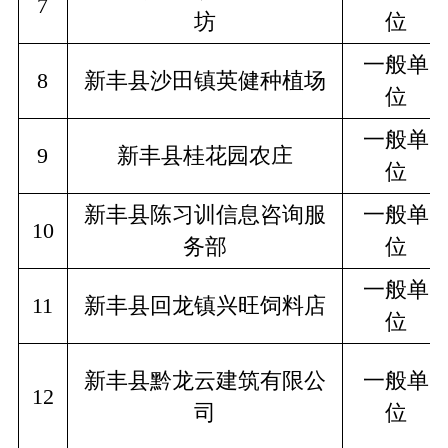
7
坊
位
一般单
8
新丰县沙田镇英健种植场
位
一般单
9
新丰县桂花园农庄
位
新丰县陈习训信息咨询服
一般单
10
务部
位
一般单
11
新丰县回龙镇兴旺饲料店
位
新丰县黔龙云建筑有限公
一般单
12
司
位