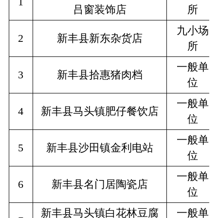
1
吕窗装饰店
所
九小场
2
新丰县新东杂货店
所
一般单
3
新丰县拾惠猪肉档
位
一般单
4
新丰县马头镇肥仔餐饮店
位
一般单
5
新丰县沙田镇金利电站
位
一般单
6
新丰县名门居陶瓷店
位
新丰县马头镇白花林豆腐
一般单