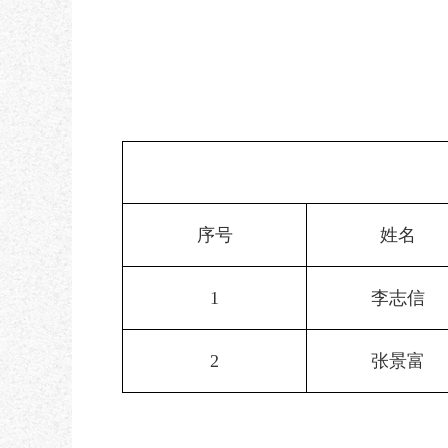
序号
姓名
1
李志信
2
张景富