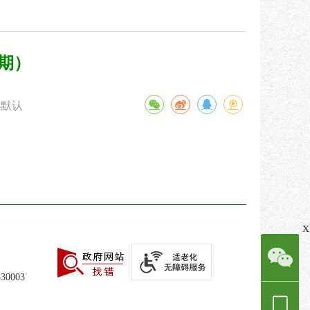
5期）
默认
x
0003