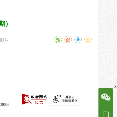
8期）
默认
x
0003