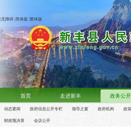
|
无障碍
|
简体版
|
繁体版
首页
走进新丰
政务公开
动态要闻
政府信息公开专栏
领导之窗
政府机构
政
财政预决算
会议公开