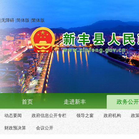
|
无障碍
|
简体版
|
繁体版
首页
走进新丰
政务公开
动态要闻
政府信息公开专栏
领导之窗
政府机构
政
财政预决算
会议公开