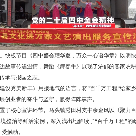
快板节目《四中盛会耀华夏，万众一心谱华章》以明快
边故事传递温情，舞蹈《舞春牛》展现了浓郁的客家农
传承与报国之志。
设秀美新丰》用接地气的语言，将“百千万工程”给家乡
层创业者的奋斗与坚守，赢得阵阵掌声。
了核心宣讲环节。马头镇秀田村支书余金凤以《聚力百
境整治等鲜活案例，深入浅出地解读了“百千万工程”的
、受触动。