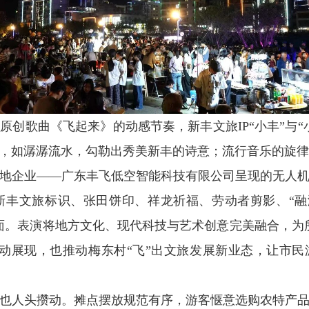
家原创歌曲《飞起来》的动感节奏，新丰
文旅
IP“小丰”与
，如潺潺流水，勾勒出
秀美
新丰的诗意；流行
音乐
的旋律
地企业
——广东丰飞低空智能科技有限公司呈现的无人
新丰文旅标识
、
张田
饼
印、祥龙祈福、劳动者剪影、
“
面。
表演将地方文化、现代科技与艺术创意完美融合
，
为
动展现，也推动
梅东
村
“飞”出文旅发展新业态
，
让市民
也人头攒动。摊点摆放规范有序，游客惬意选购农特产