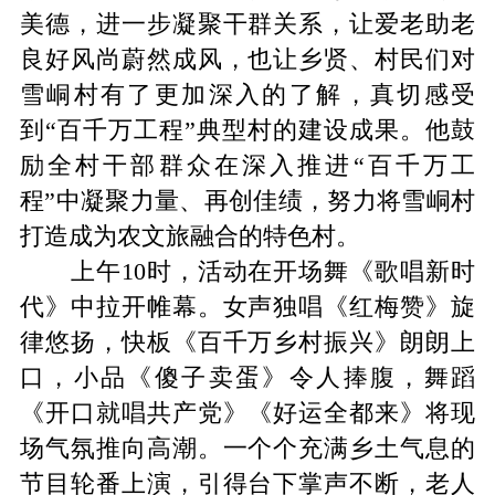
美德，进一步凝聚干群关系，让爱老助老
良好风尚蔚然成风，也让乡贤、村民们对
雪峒村有了更加深入的了解，真切感受
到“百千万工程”典型村的建设成果。他
鼓
励全村干部群众在深入推进“百千万工
程”中凝聚力量、再创佳绩，努力将雪峒村
打造成为农文旅融合的特色村。
上午
10
时，活动在开场舞《歌唱新时
代》中拉开帷幕。女声独唱《红梅赞》旋
律悠扬，快板《百千万乡村振兴》朗朗上
口，小品《傻子卖蛋》令人捧腹，舞蹈
《开口就唱共产党》《好运全都来》将现
场气氛推向高潮。一个个充满乡土气息的
节目轮番上演，引得台下掌声不断，老人