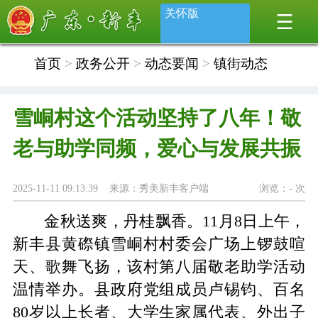
关怀版
首页
>
政务公开
>
动态要闻
>
镇街动态
雪峒村这个活动坚持了八年！敬
老与助学同频，爱心与发展共振
2025-11-11 09:13:39 来源：秀美新丰客户端
浏览：
-
次
金秋送爽，丹桂飘香。
11
月
8
日上午，
新丰县黄磜镇雪峒村村委会广场上锣鼓喧
天、歌舞飞扬，该村第八届敬老助学活动
温情举办。
县政府党组成员卢锡钧、
百名
80
岁以上长者、大学生家属代表、外出子