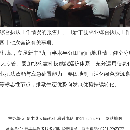
综合执法工作情况的报告
》
、《
新丰
县
林业综合执法工
四十
七
次会议
有关事项。
根基，立足新丰
“九山半水半分田”的山地县情，健全
人专管。要加快构建科技赋能巡护体系，充分运用信息
业执法效能与应急处置能力。要因地制宜活化绿色资源
等标志性节点，推动生态优势向发展优势持续转化。
主办单位: 新丰县人民政府 联系电话: 0751-2253295
网站地图
承办单位: 新丰县政务服务和数据管理局 联系电话: 0751-2265022