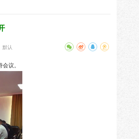
开
默认
持
会议。