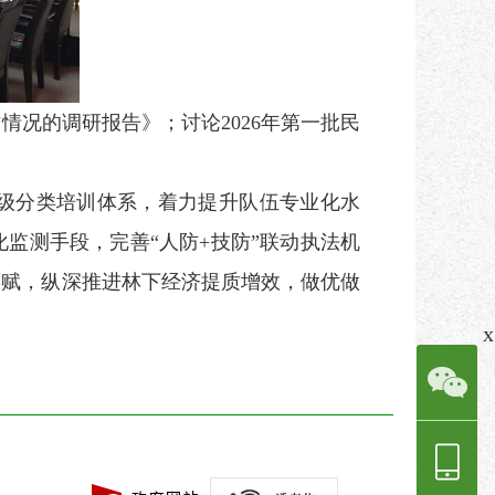
作情况的调研报告
》；
讨论
2026
年第一批民
分级分类培训体系，着力提升队伍专业化水
化监测手段，完善“人防
+
技防”联动执法机
禀赋，纵深推进林下经济提质增效，做优做
x