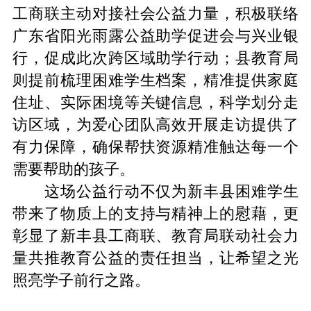
工商联主动对接社会公益力量
，
积极联络
广东省阳光雨露公益助学促进会与兴
业银
行
，
促成此次跨区域助学行动
；
县教育局
则提前梳理困难学生档案
，
精准提供家庭
住址
、
实际困境等关键信息
，
科学划分走
访区域
，
为爱心团队高效开展走访提供了
有力保障
，
确保帮扶资源精准触达每一个
需要帮助的孩子
。
这场公益行动
不仅为新丰县困难学生
带来了物质上的支持与精神上的慰藉
，
更
彰显了新丰县工商联
、
教育局联动社会力
量共
推
教育公益
的责任担当
，
让希望之光
照亮学子前行之路
。