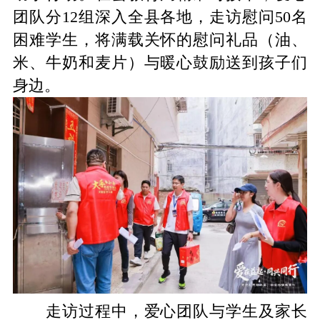
团队
分
12
组深入全县
各
地
，
走访慰问
50
名
困难学生
，
将满载关怀的慰问礼品
（
油
、
米
、
牛奶和麦片
）
与
暖心
鼓励送到孩子们
身边
。
走访过程中
，
爱心团队
与学生及家长