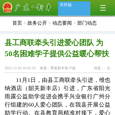
关怀版
首页
>
政务公开
>
动态要闻
>
部门动态
县工商联牵头引进爱心团队 为
50名困难学子提供公益暖心帮扶
2025-11-03 10:45:59 来源：秀美新丰客户端
浏览：
-
次
11
月
1
日
，由
县工商联牵
头
引进，维也
纳酒店（韶关新丰店）引进，
广东省阳光
雨露公益助学促进会携手兴
业银行广州分
行
组建的
60
人
爱心团队
，在我县开展
公益
助学行动
。
在县教育局
精准对接下
，爱心