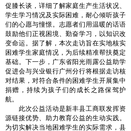
促膝长谈
，
详细了解家庭生产生活状况
、
学生学习情况及实际困难
，
耐心倾听孩子
们的心愿与憧憬
。
志愿者们用温暖的话语
鼓励他们正视困境
、
勤奋学习
，
以知识改
变命运
。
据了解
，
本次走访旨在实地核实
困难学生家庭情况
，
为后续精准帮扶奠定
基础
。
下一步
，
广东省阳光雨露公益助学
促进会与兴
业银行广州分行将根据走访核
对结果
，
对符合条件的困难学生开展集中
捐赠
，
持续为孩子们的成长之路保驾护
航
。
此次公益活动是新丰县工商联发挥资
源链接优势
、
助力教育公益的生动实践
。
为切实解决当地困难学生的实际需求
，
县