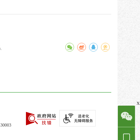
认
x
0003