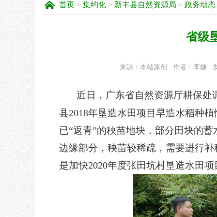
首页
>
集约化
>
新丰县自然资源局
>
政务动态
省级
来源：本站原创
作者：李婕
发
近日，广东省自然资源厅耕保处
县2018年垦造水田项目早造水稻种
已“返青”的秧苗地块，部分田块的
边缘部分，秧苗较稀疏，需要进行补
是加快2020年度张田坑村垦造水田