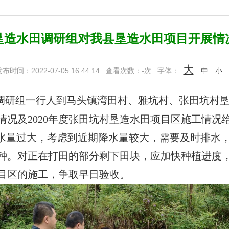
垦造水田调研组对我县垦造水田项目开展情
大
布时间：2022-07-05 16:44:14
查看次数：
-
次
字体：
中
小
调研组一行人到马头镇湾田村、雅坑村、张田坑村
植情况及2020年度张田坑村垦造水田项目区施工情
蓄水量过大，考虑到近期降水量较大，需要及时排水
种。对正在打田的部分剩下田块，应加快种植进度
项目区的施工，争取早日验收。