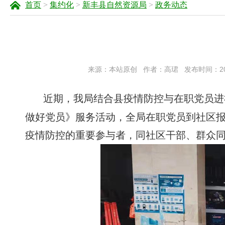
首页
>
集约化
>
新丰县自然资源局
>
政务动态
来源：本站原创
作者：高珺
发布时间：2022
近期，我局结合县疫情防控与在职党员进
做好党员》服务活动，全局在职党员到社区
疫情防控的重要参与者，同社区干部、群众