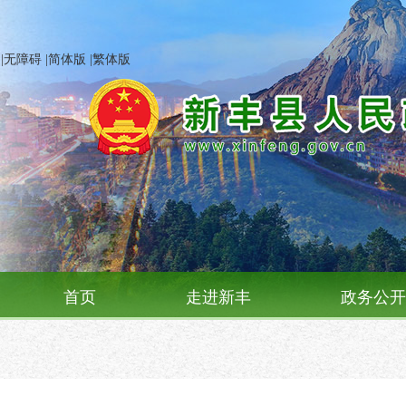
|
无障碍
|
简体版
|
繁体版
首页
走进新丰
政务公开