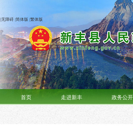
|
无障碍
|
简体版
|
繁体版
首页
走进新丰
政务公开