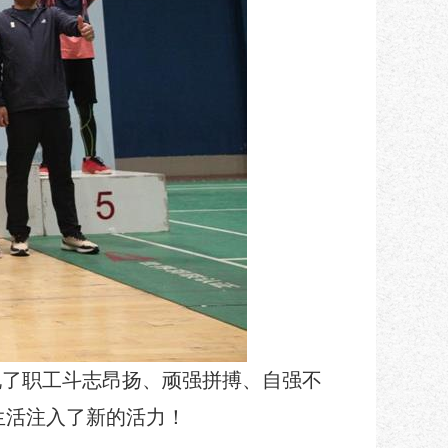
现了职工斗志昂扬、顽强拼搏、自强不
生活注入了新的活力！