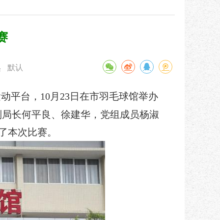
赛
默认
小
平台，10月23日在市羽毛球馆举办
副局长何平良、徐建华，党组成员杨淑
加了本次比赛。