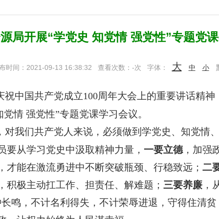
源局开展“学党史 知党情 强党性”专题党
大
布时间：2021-09-13 16:38:32
查看次数：
-
次
字体：
中
小
庆祝中国共产党成立100周年大会上的重要讲话精
知党情 强党性”专题党课学习会议。
，对我们共产党人来说，必须做到学党史、知党情
员要从学习党史中汲取精神力量，
一要
立德
，加强
，才能在激流勇进中不断突破瓶颈、行稳致远；
二
，积极主动扛工作、担责任、解难题；
三要
养廉
，
钟长鸣，不计名利得失，不计荣辱进退，守得住清贫