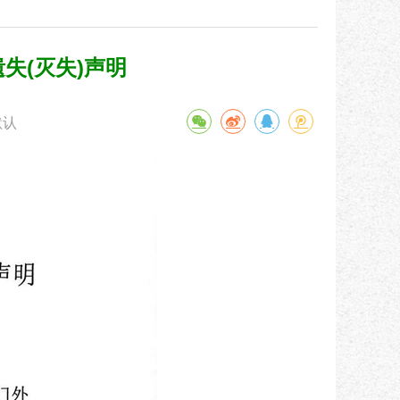
失(灭失)声明
默认