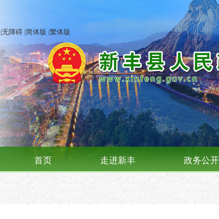
|
无障碍
|
简体版
|
繁体版
首页
走进新丰
政务公开