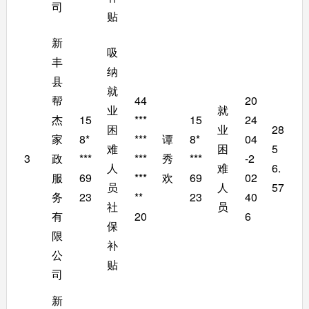
司
贴
新
吸
丰
纳
县
就
帮
44
20
业
就
杰
15
***
15
24
困
业
28
家
8*
***
谭
8*
04
难
困
5
3
政
***
***
秀
***
-2
人
难
6.
服
69
***
欢
69
02
员
人
57
务
23
**
23
40
社
员
有
20
6
保
限
补
公
贴
司
新