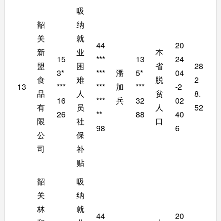
吸
韶
纳
关
就
44
20
新
业
本
15
***
13
24
盟
困
省
28
3*
***
潘
5*
04
食
难
脱
2
13
***
***
加
***
-2
品
人
贫
8.
16
***
兵
32
02
有
员
人
52
26
**
88
40
限
社
口
98
6
公
保
司
补
贴
韶
吸
关
纳
林
就
44
20