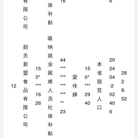
有
16
6
保
限
补
公
贴
司
吸
韶
纳
关
就
44
20
新
业
本
15
***
15
24
盟
困
省
28
3*
***
梁
0*
04
食
难
脱
2
12
***
***
传
***
-2
品
人
贫
8.
16
***
娣
29
02
有
员
人
52
26
**
40
40
限
社
口
23
6
公
保
司
补
贴