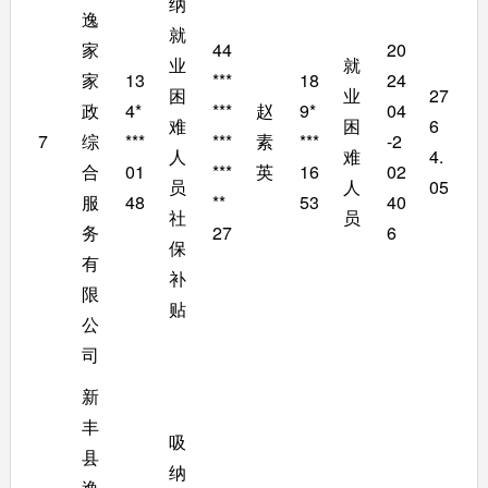
纳
逸
就
家
44
20
业
就
家
13
***
18
24
困
业
27
政
4*
***
赵
9*
04
难
困
6
7
综
***
***
素
***
-2
人
难
4.
合
01
***
英
16
02
员
人
05
服
48
**
53
40
社
员
务
27
6
保
有
补
限
贴
公
司
新
丰
吸
县
纳
逸