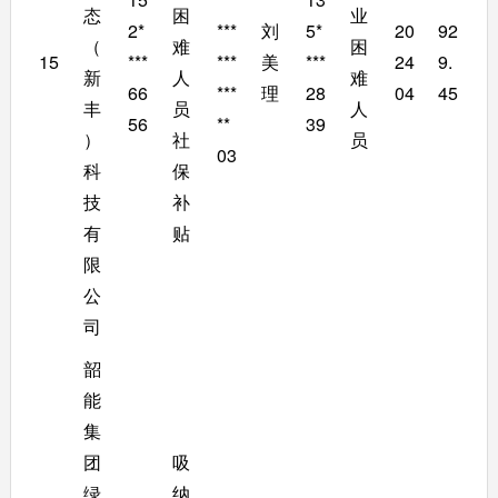
态
困
业
2*
***
刘
5*
20
92
（
难
困
15
***
***
美
***
24
9.
新
人
难
66
***
理
28
04
45
丰
员
人
56
**
39
）
社
员
03
科
保
技
补
有
贴
限
公
司
韶
能
集
团
吸
绿
纳