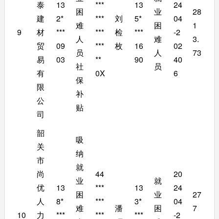
泰
13
***
13
24
困
业
28
建
2*
***
刘
5*
04
难
困
1
9
材
***
***
检
***
-2
人
难
3.
贸
09
***
枚
16
02
员
人
73
易
03
**
90
40
社
员
有
0X
6
保
限
补
公
贴
司
韶
吸
关
纳
市
就
尚
44
20
业
就
优
13
***
13
24
困
业
27
人
8*
***
3*
04
难
潘
困
7
10
力
***
***
***
-2