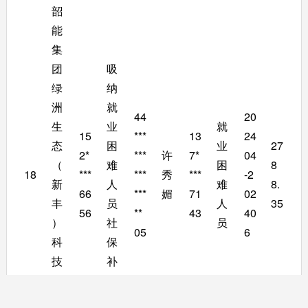
韶
能
集
团
吸
绿
纳
洲
就
44
20
生
业
就
15
***
13
24
态
困
业
27
2*
***
许
7*
04
（
难
困
8
18
***
***
秀
***
-2
新
人
难
8.
66
***
媚
71
02
丰
员
人
35
56
**
43
40
）
社
员
05
6
科
保
技
补
有
贴
限