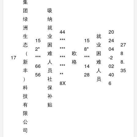
集
团
吸
绿
纳
洲
就
44
20
生
业
就
15
***
15
24
态
困
业
27
2*
***
8*
04
（
难
欧
困
8
17
***
***
***
-2
新
人
格
难
8.
66
***
14
02
丰
员
人
35
56
**
28
40
）
社
员
8X
6
科
保
技
补
有
贴
限
公
司