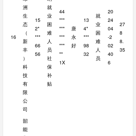
洲
就
44
20
生
业
就
15
***
13
24
态
困
业
27
2*
***
唐
4*
04
（
难
困
8
16
***
***
永
***
-2
新
人
难
8.
66
***
好
98
02
丰
员
人
35
56
**
32
40
）
社
员
1X
6
科
保
技
补
有
贴
限
公
司
韶
能