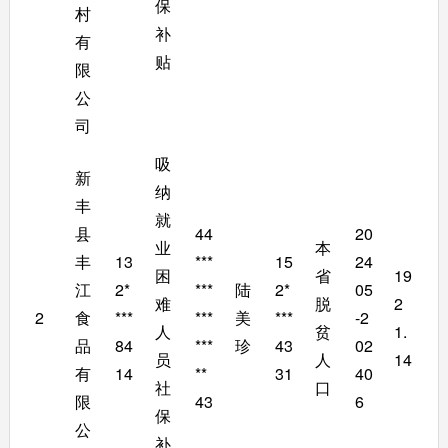
保
村
补
有
贴
限
公
司
吸
新
纳
丰
就
县
44
20
业
本
丰
13
***
15
24
困
省
19
江
2*
***
陆
2*
05
难
脱
2
2
食
***
***
美
***
-2
人
贫
1.
品
84
***
珍
43
02
员
人
14
有
14
**
31
40
社
口
限
43
6
保
公
补