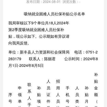
发布日期：2024-08-01 浏览次数：
-
  吸纳就业困难人员社保补贴公示名单
我局审核以下9个单位共18人2024年
第2季度吸纳就业困难人员社保补
贴，现公示如下。公示期如有异议请
向我局反馈。
单位：新丰县人力资源和社会保障局     电话：0751-2
283179        联系人：陈丽君         公示时间：2024年8
月1日-2024年8月5日
补
人
招
贴
联
申
补
员
用
手
人
补
金
系
序
领
贴
证
人
机
员
贴
额
人
号
单
项
件
员
号
类
月
（
手