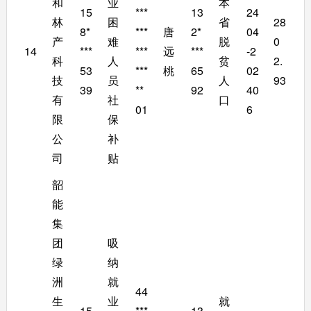
和
业
本
15
***
13
24
林
困
省
28
8*
***
唐
2*
04
产
难
脱
0
14
***
***
远
***
-2
科
人
贫
2.
53
***
桃
65
02
技
员
人
93
39
**
92
40
有
社
口
01
6
限
保
公
补
司
贴
韶
能
集
团
吸
绿
纳
洲
就
44
生
业
就
15
***
13