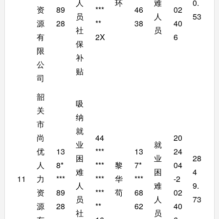
人
环
难
0.
资
89
***
46
02
员
人
53
源
28
**
38
40
社
员
有
2X
6
保
限
补
公
贴
司
韶
吸
关
纳
市
就
尚
44
20
业
就
优
13
***
13
24
困
业
28
人
8*
***
黎
7*
04
难
困
4
11
力
***
***
华
***
-2
人
难
9.
资
89
***
苟
68
02
员
人
73
源
28
**
62
40
社
员