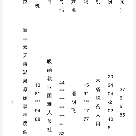
位 
目
号
姓
码
别
份
元
机
码
名
）
新
丰
云
天
吸
海
纳
温
20
就
泉
本
44
13
15
24
业
原
省
27
***
8*
潘
9*
04
困
始
脱
6
***
1
***
明
***
-2
难
森
贫
5.
***
94
飞
17
02
人
林
人
85
***
88
77
40
员
度
口
**
6
社
假
33