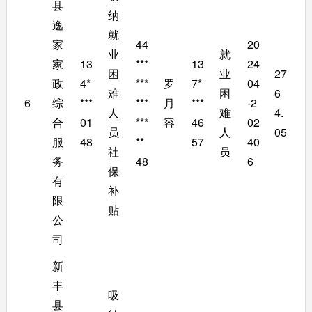
县
纳
逸
就
家
44
20
业
就
家
13
***
13
24
困
业
27
政
4*
***
罗
7*
04
难
困
6
6
综
***
***
月
***
-2
人
难
4.
合
01
***
容
46
02
员
人
05
服
48
**
57
40
社
员
务
48
6
保
有
补
限
贴
公
司
新
丰
吸
县