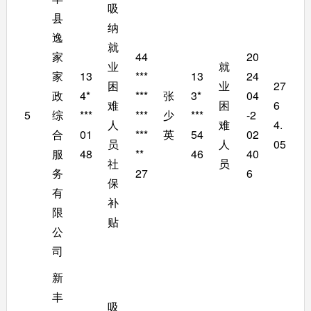
吸
县
纳
逸
就
家
44
20
业
就
家
13
***
13
24
困
业
27
政
4*
***
张
3*
04
难
困
6
5
综
***
***
少
***
-2
人
难
4.
合
01
***
英
54
02
员
人
05
服
48
**
46
40
社
员
务
27
6
保
有
补
限
贴
公
司
新
丰
吸