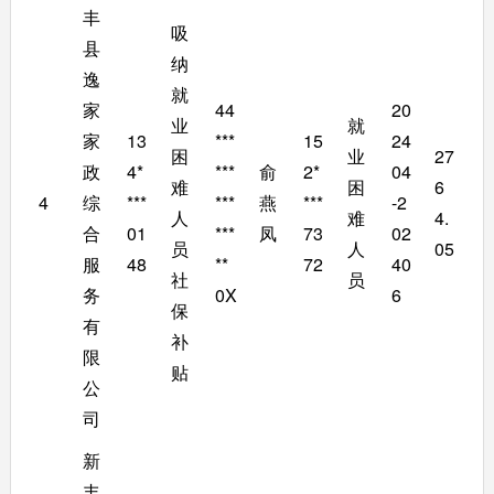
丰
吸
县
纳
逸
就
家
44
20
业
就
家
13
***
15
24
困
业
27
政
4*
***
俞
2*
04
难
困
6
4
综
***
***
燕
***
-2
人
难
4.
合
01
***
凤
73
02
员
人
05
服
48
**
72
40
社
员
务
0X
6
保
有
补
限
贴
公
司
新
丰