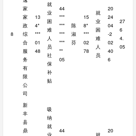
就
家
44
20
业
就
家
13
***
15
24
困
业
27
政
4*
***
陈
8*
04
难
困
6
8
综
***
***
淑
***
-2
人
难
4.
合
01
***
芬
02
02
员
人
05
服
48
**
78
40
社
员
务
05
6
保
有
补
限
贴
公
司
新
吸
丰
纳
县
就
鼎
44
20
业
就